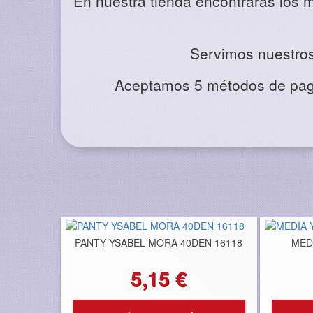
En nuestra tienda encontrarás los m
Servimos nuestros 
Aceptamos 5 métodos de pago:
PANTY YSABEL MORA 40DEN 16118
MED
5,15 €