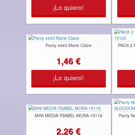
¡Lo quiero!
Panty 4443 Marie Claire
PACK 2 
1,46 €
¡Lo quiero!
MINI MEDIA YSABEL MORA 15118
Panty N
2,26 €