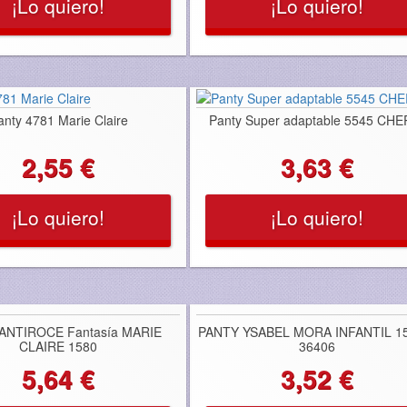
¡Lo quiero!
¡Lo quiero!
anty 4781 Marie Claire
Panty Super adaptable 5545 CHE
2,55 €
3,63 €
¡Lo quiero!
¡Lo quiero!
 ANTIROCE Fantasía MARIE
PANTY YSABEL MORA INFANTIL 1
CLAIRE 1580
36406
5,64 €
3,52 €