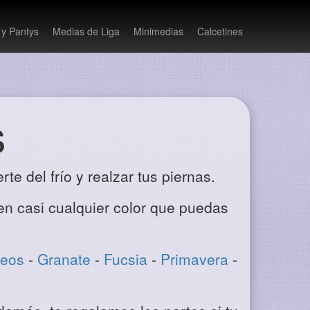
 y Pantys
Medias de Liga
Minimedias
Calcetines
s
e del frío y realzar tus piernas.
en casi cualquier color que puedas
deos
-
Granate
-
Fucsia
-
Primavera
-