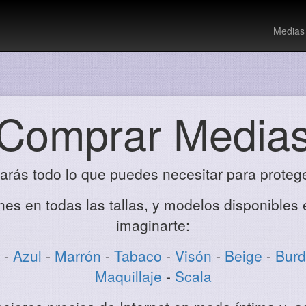
Medias
Comprar Media
rás todo lo que puedes necesitar para protegert
es en todas las tallas, y modelos disponibles 
imaginarte:
-
Azul
-
Marrón
-
Tabaco
-
Visón
-
Beige
-
Bur
Maquillaje
-
Scala