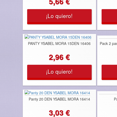
5,66 €
¡Lo quiero!
PANTY YSABEL MORA 15DEN 16406
Pack 2 pa
2,96 €
¡Lo quiero!
Panty 20 DEN YSABEL MORA 16414
P
3,03 €