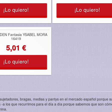
¡Lo quiero!
¡Lo quiero!
 DEN Fantasia YSABEL MORA
16419
5,01 €
¡Lo quiero!
sujetadores, bragas, medias y pantys en el mercado español porque su
cos -a los que recurrimos para el día a día porque sabemos que son c
nina.