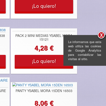
¡Lo quiero!
X
838
PACK 2 MINI MEDIAS YSABEL MORA
15121
Le informamos que esta
4,28 €
web utiliza las cookies
de Google Analytics
para contabilizar las
visitas al sitio.
¡Lo quiero!
AIRE
PANTY YSABEL MORA 15DEN 16503
8,06 €