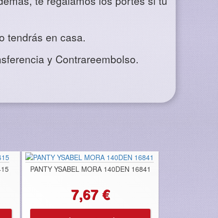
demás, te regalamos los portes si tu
lo tendrás en casa.
nsferencia y Contrareembolso.
415
PANTY YSABEL MORA 140DEN 16841
7,67 €