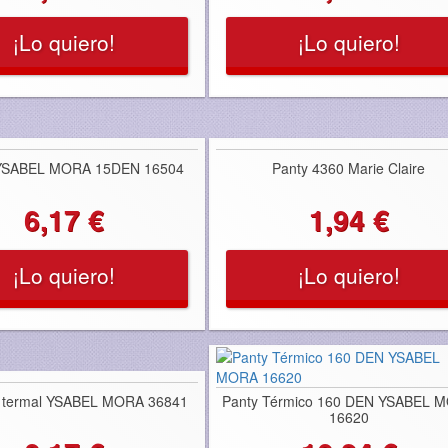
¡Lo quiero!
¡Lo quiero!
YSABEL MORA 15DEN 16504
Panty 4360 Marie Claire
6,17 €
1,94 €
¡Lo quiero!
¡Lo quiero!
o termal YSABEL MORA 36841
Panty Térmico 160 DEN YSABEL 
16620