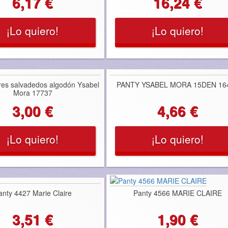
6,17 €
16,24 €
¡Lo quiero!
¡Lo quiero!
res salvadedos algodón Ysabel
PANTY YSABEL MORA 15DEN 16
Mora 17737
3,00 €
4,66 €
¡Lo quiero!
¡Lo quiero!
anty 4427 Marie Claire
Panty 4566 MARIE CLAIRE
3,51 €
1,90 €