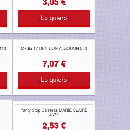
3,05 €
¡Lo quiero!
413
Media 17 DEN DON ALGODON 553
7,07 €
¡Lo quiero!
Panty Stop Carreras MARIE CLAIRE
4672
2,53 €