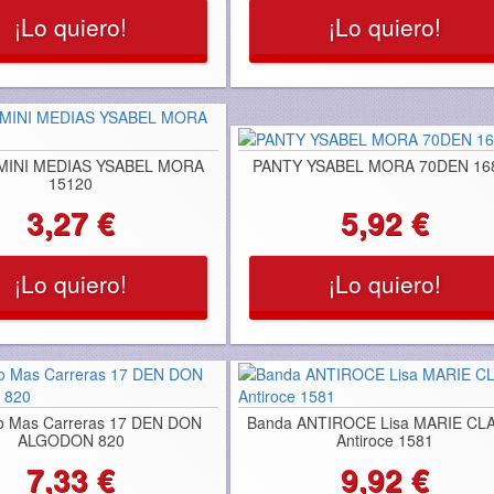
¡Lo quiero!
¡Lo quiero!
MINI MEDIAS YSABEL MORA
PANTY YSABEL MORA 70DEN 16
15120
3,27 €
5,92 €
¡Lo quiero!
¡Lo quiero!
o Mas Carreras 17 DEN DON
Banda ANTIROCE Lisa MARIE CL
ALGODON 820
Antiroce 1581
7,33 €
9,92 €